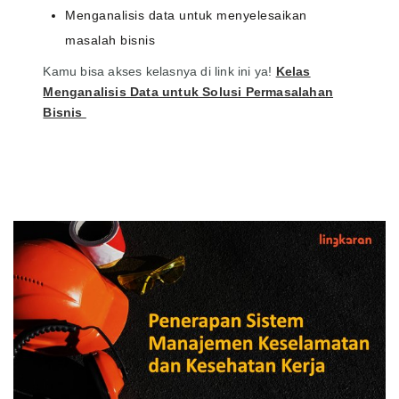
Menganalisis data untuk menyelesaikan
masalah bisnis
Kamu bisa akses kelasnya di link ini ya!
Kelas
Menganalisis Data untuk Solusi Permasalahan
Bisnis