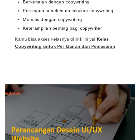
Berkenalan dengan copywriting
Persiapan sebelum melakukan copywriting
Menulis dengan copywriting
Keterampilan penting bagi copywriter
Kamu bisa akses kelasnya di link ini ya!
Kelas
Copywriting untuk Periklanan dan Pemasaran