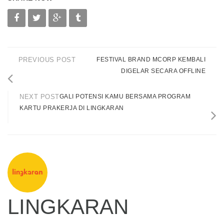
PREVIOUS POST
FESTIVAL BRAND MCORP KEMBALI
DIGELAR SECARA OFFLINE
NEXT POST
GALI POTENSI KAMU BERSAMA PROGRAM
KARTU PRAKERJA DI LINGKARAN
LINGKARAN