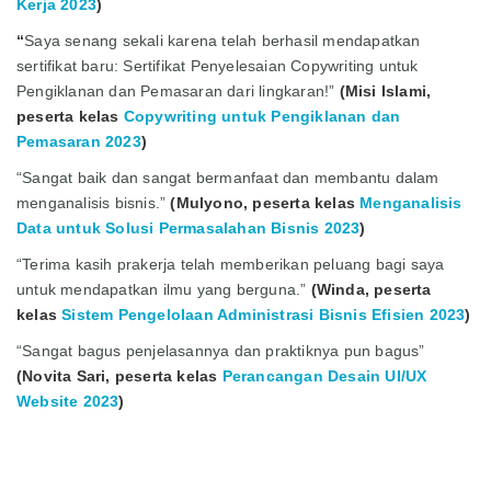
Kerja 2023
)
“
Saya senang sekali karena telah berhasil mendapatkan
sertifikat baru: Sertifikat Penyelesaian Copywriting untuk
Pengiklanan dan Pemasaran dari lingkaran!”
(Misi Islami,
peserta kelas
Copywriting untuk Pengiklanan dan
Pemasaran 2023
)
“Sangat baik dan sangat bermanfaat dan membantu dalam
menganalisis bisnis.”
(Mulyono, peserta kelas
Menganalisis
Data untuk Solusi Permasalahan Bisnis 2023
)
“Terima kasih prakerja telah memberikan peluang bagi saya
untuk mendapatkan ilmu yang berguna.”
(Winda, peserta
kelas
Sistem Pengelolaan Administrasi Bisnis Efisien 2023
)
“Sangat bagus penjelasannya dan praktiknya pun bagus”
(Novita Sari, peserta kelas
Perancangan Desain UI/UX
Website 2023
)