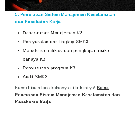
5. Penerapan Sistem Manajemen Keselamatan
dan Kesehatan Kerja
Dasar-dasar Manajemen K3
Persyaratan dan lingkup SMK3
Metode identifikasi dan pengkajian risiko
bahaya K3
Penyusunan program K3
Audit SMK3
Kamu bisa akses kelasnya di link ini ya!
Kelas
Penerapan Sistem Manajemen Keselamatan dan
Kesehatan Kerja