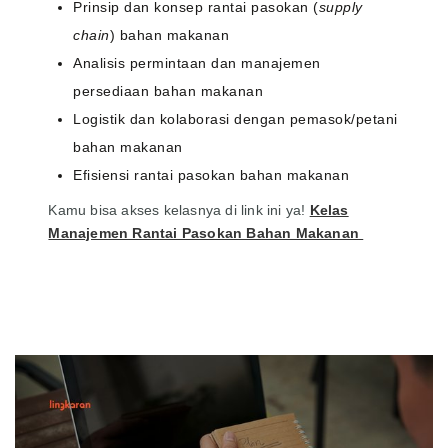
Prinsip dan konsep rantai pasokan (
supply
chain
) bahan makanan
Analisis permintaan dan manajemen
persediaan bahan makanan
Logistik dan kolaborasi dengan pemasok/petani
bahan makanan
Efisiensi rantai pasokan bahan makanan
Kamu bisa akses kelasnya di link ini ya!
Kelas
Manajemen Rantai Pasokan Bahan Makanan