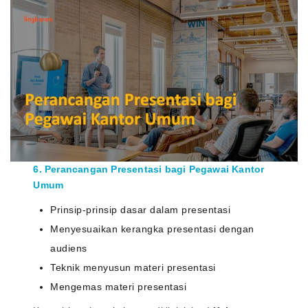
6. Perancangan Presentasi bagi Pegawai Kantor
Umum
Prinsip-prinsip dasar dalam presentasi
Menyesuaikan kerangka presentasi dengan
audiens
Teknik menyusun materi presentasi
Mengemas materi presentasi