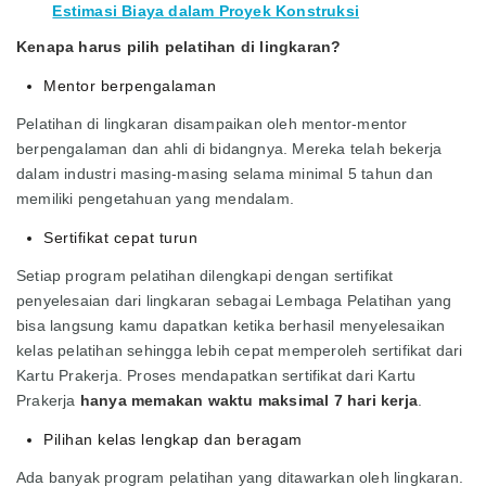
Estimasi Biaya dalam Proyek Konstruksi
Kenapa harus pilih pelatihan di lingkaran?
Mentor berpengalaman
Pelatihan di lingkaran disampaikan oleh mentor-mentor
berpengalaman dan ahli di bidangnya. Mereka telah bekerja
dalam industri masing-masing selama minimal 5 tahun dan
memiliki pengetahuan yang mendalam.
Sertifikat cepat turun
Setiap program pelatihan dilengkapi dengan sertifikat
penyelesaian dari lingkaran sebagai Lembaga Pelatihan yang
bisa langsung kamu dapatkan ketika berhasil menyelesaikan
kelas pelatihan sehingga lebih cepat memperoleh sertifikat dari
Kartu Prakerja. Proses mendapatkan sertifikat dari Kartu
Prakerja
hanya memakan waktu maksimal 7 hari kerja
.
Pilihan kelas lengkap dan beragam
Ada banyak program pelatihan yang ditawarkan oleh lingkaran.